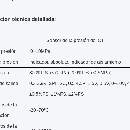
ción técnica detallada:
Sensor de la presión de IOT
 presión
0~10MPa
a presión
Indicador, absoluto, indicador de aislamiento
sión
300%F.S. (≤70kPa) 200%F.S. (≤25MPa)
de salida
0.2-2.9V, SPI, I2C, 0.5-4.5V, 1-5V, 0-5V, 0~10V,
d
±0.5%FS, ±1%FS, ±2%FS
os de la
-20~70℃
ción.
os de la