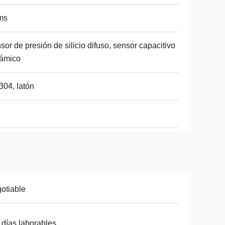
ms
sor de presión de silicio difuso, sensor capacitivo
rámico
04, latón
otiable
 días laborables