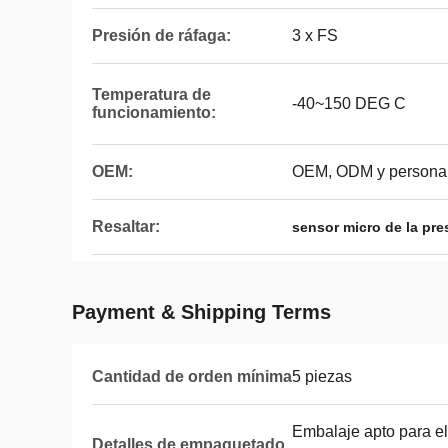
Presión de ráfaga:
3 x FS
Temperatura de
-40~150 DEG C
funcionamiento:
OEM:
OEM, ODM y personal
Resaltar:
sensor micro de la pre
Payment & Shipping Terms
Cantidad de orden mínima
5 piezas
Embalaje apto para el
Detalles de empaquetado