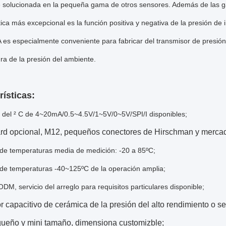
e solucionada en la pequeña gama de otros sensores. Además de las 
tica más excepcional es la función positiva y negativa de la presión de
 especialmente conveniente para fabricar del transmisor de presión in
a de la presión del ambiente.
rísticas:
s del ² C de 4~20mA/0.5~4.5V/1~5V/0~5V/SPI/I disponibles;
rd opcional, M12, pequeños conectores de Hirschman y mercado
e temperaturas media de medición: -20 a 85ºC;
e temperaturas -40~125ºC de la operación amplia;
DM, servicio del arreglo para requisitos particulares disponible;
 capacitivo de cerámica de la presión del alto rendimiento o sen
queño y mini tamaño, dimensiona customizble;