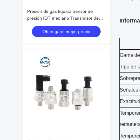
Presión de gas líquido Sensor de
presión IOT mediano Transmisor de
Informa
silicio difuso Tipo 4-20ma Salida y
Obtenga el mejor precio
opciones de personalización
Gama de
Tipo de l
Sobrepre
Señales 
Exactitu
Temporer
remunera
Temporer