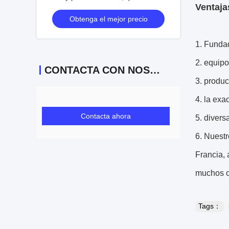
Ventaja
estabilidad a largo plazo inferior al 0,2
Obtenga el mejor precio
% de escala completa por año, diseño
OEM
1. Fundad
2. equipo
CONTACTA CON NOSOTROS
3. produc
4. la exa
Contacta ahora
5. divers
6. Nuestr
Francia, 
muchos o
Tags：