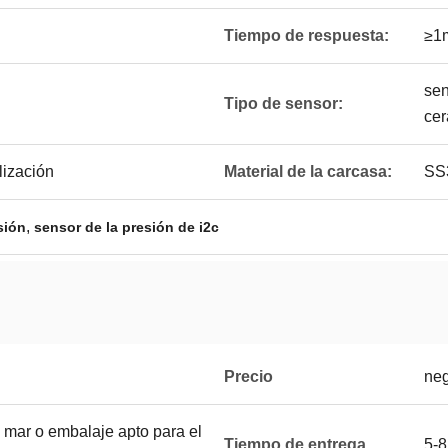
Tiempo de respuesta:
≥1
sen
Tipo de sensor:
ce
ización
Material de la carcasa:
SS3
,
sión
sensor de la presión de i2c
Precio
neg
 mar o embalaje apto para el
Tiempo de entrega
5-8