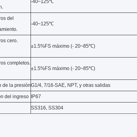
-40~125℃
n.
os del
-40~125℃
amiento.
os cero.
±1.5%FS máximo (- 20~85℃)
os completos.
±1.5%FS máximo (- 20~85℃)
 de la presión
G1/4, 7/16-SAE, NPT, y otras salidas
ón del ingreso
IP67
SS316, SS304