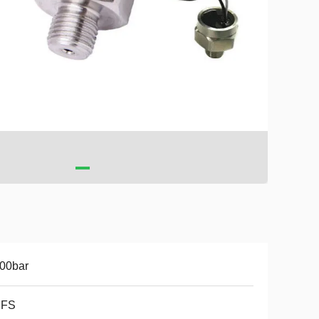
00bar
 FS