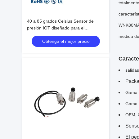
totalment
caracterís
40 a 85 grados Celsius Sensor de
WNK80MA es
presión IOT diseñado para el
monitoreo a largo plazo de la presión
medida dur
Obtenga el mejor precio
de aceite POE en condiciones
adversas
Caracte
salida
Packa
Gama d
Gama d
OEM, O
Sensor
El pe