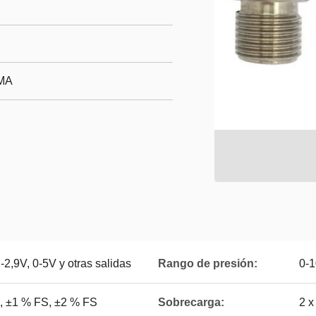
MA
-2,9V, 0-5V y otras salidas
Rango de presión:
0-1
, ±1 % FS, ±2 % FS
Sobrecarga:
2 x