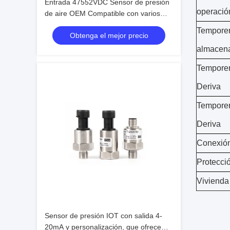
Entrada 47552VDC Sensor de presión
operació
de aire OEM Compatible con varios
controladores industriales y sistemas
Temporer
Obtenga el mejor precio
de adquisición de datos
almacen
Temporer
Deriva
Temporer
Deriva
Conexión
Protecci
Vivienda
Sensor de presión IOT con salida 4-
20mA y personalización, que ofrece