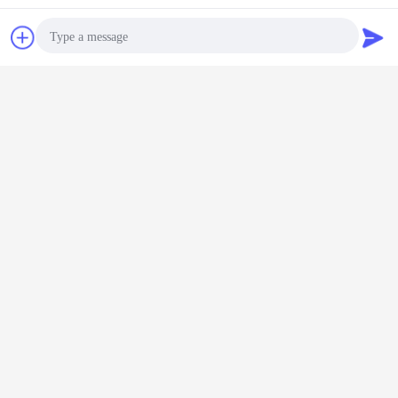
Chatea
Solicitar una
cotización
Photo
Video Call
Fábrica
Audio Call
Exposición