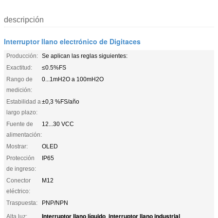
descripción
Interruptor llano electrónico de Digitaces
Producción:
Se aplican las reglas siguientes:
Exactitud:
≤0.5%FS
Rango de
0...1mH2O a 100mH2O
medición:
Estabilidad a
±0,3 %FS/año
largo plazo:
Fuente de
12...30 VCC
alimentación:
Mostrar:
OLED
Protección
IP65
de ingreso:
Conector
M12
eléctrico:
Traspuesta:
PNP/NPN
Interruptor llano líquido
interruptor llano industrial
Alta luz:
,
,