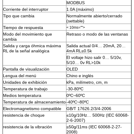
MODBUS
Corriente del interruptor
1.0A (máximo)
Tipo que cambia
Normalmente abierto/cerrado
(settable)
Tiempo de respuesta
< 10ms="">
Modo del movimiento que
Retraso o modo de las ventanas
cambia
Salida y carga óhmica máxima
Salida actual 0/4… 20mA, 20…
RL de la señal analógica
4mA RL≤0.5k
El voltaje hizo salir 0… 5/10v,
5/10… 0v RL>10k
Pantalla de visualización
OLED
Lengua del menú
Chino e inglés
Unidades de exhibición
kPa, milímetro, cm, m
Temperatura de trabajo
-30-80ºC
Medios temperatura
0ºC~60ºC
Temperatura de almacenamiento
-40ºC~80ºC
Electromagnetismo compatible
GB/T 17626.2/3/4-2006
resistencia de choque
≤10g/10Hz… 500Hz (IEC 60068-
2-6-2007)
resistencia de la vibración
≤50g/11ms (IEC 60068-2-27-
2008)