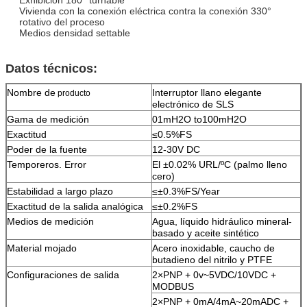
Vivienda con la conexión eléctrica contra la conexión 330°
rotativo del proceso
Medios densidad settable
Datos técnicos:
Nombre de
Interruptor llano elegante
producto
electrónico de SLS
Gama de medición
01mH2O to100mH2O
Exactitud
≤0.5%FS
Poder de la fuente
12-30V DC
Temporeros. Error
El ±0.02% URL/ºC (palmo lleno
cero)
Estabilidad a largo plazo
≤±0.3%FS/Year
Exactitud de la salida analógica
≤±0.2%FS
Medios de medición
Agua, líquido hidráulico mineral-
basado y aceite sintético
Material mojado
Acero inoxidable, caucho de
butadieno del nitrilo y PTFE
Configuraciones de salida
2×PNP + 0v~5VDC/10VDC +
MODBUS
2×PNP + 0mA/4mA~20mADC +