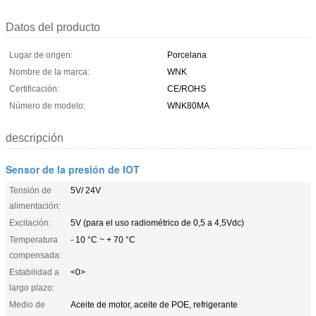
Datos del producto
Lugar de origen:
Porcelana
Nombre de la marca:
WNK
Certificación:
CE/ROHS
Número de modelo:
WNK80MA
descripción
Sensor de la presión de IOT
Tensión de
5V/ 24V
alimentación:
Excitación:
5V (para el uso radiométrico de 0,5 a 4,5Vdc)
Temperatura
- 10 °C ~ + 70 °C
compensada:
Estabilidad a
<0>
largo plazo:
Medio de
Aceite de motor, aceite de POE, refrigerante