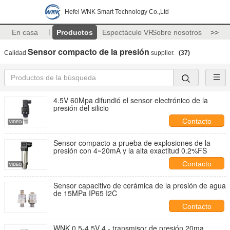
Hefei WNK Smart Technology Co.,Ltd
En casa
Productos
Espectáculo VR
Sobre nosotros
>>
Sensor compacto de la presión
Calidad
supplier.
(37)
4.5V 60Mpa difundió el sensor electrónico de la
presión del silicio
Contacto
Sensor compacto a prueba de explosiones de la
presión con 4~20mA y la alta exactitud 0.2%FS
Contacto
Sensor capacitivo de cerámica de la presión de agua
de 15MPa IP65 I2C
Contacto
WNK 0.5-4.5V 4 - transmisor de presión 20ma