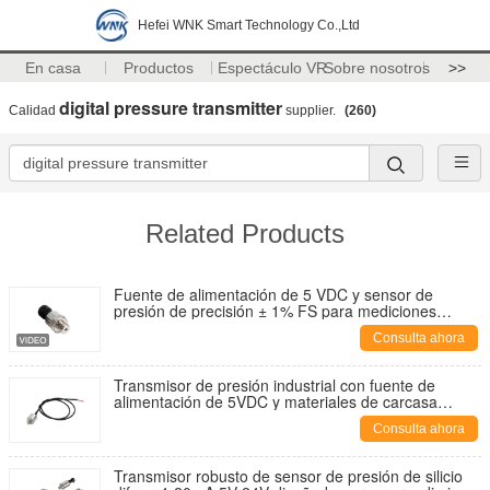
Hefei WNK Smart Technology Co.,Ltd
En casa
Productos
Espectáculo VR
Sobre nosotros
>>
digital pressure transmitter
Calidad
supplier.
(260)
Related Products
Fuente de alimentación de 5 VDC y sensor de
presión de precisión ± 1% FS para mediciones
industriales precisas
Consulta ahora
Transmisor de presión industrial con fuente de
alimentación de 5VDC y materiales de carcasa
resistentes a la corrosión SS304
Consulta ahora
Transmisor robusto de sensor de presión de silicio