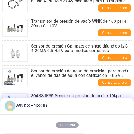
difuso 4-20mA 5V 24V diseñado para un rendimiento
de monitoreo de presión a largo plazo
Consulta ahora
Transmisor de presión de vacío WNK de 100 psi 4 -
20ma 0 - 10V
Consulta ahora
Sensor de presión Cpmpact de silicio difundido I2C
4-20MA 0.5-4.5V para medios corrosivos
Consulta ahora
Sensor de presión de agua de precisión para medir
el vapor de gas de agua con calificación IP65 y
múltiples señales de salida
Consulta ahora
304SS IP65 Sensor de presión de aceite 10kpa -
70Mpa Precisión 0,5%FS -40~125 °C Temperatura
de funcionamiento
WNKSENSOR
Consulta ahora
Sensor de presión de aire con fuente de
alimentación de 5VDC, salida de 0.5-4.5V para
12:39 PM
aplicaciones industriales
Consulta ahora