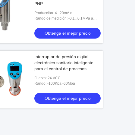
PNP
Producción: 4...20mA o
0...5V+PNP+MODBUS
Rango de medición: -0,1...0,1MPa a
60MPa
Obtenga el mejor precio
Interruptor de presión digital
electrónico sanitario inteligente
para el control de procesos
industriales
Fuerza: 24 VCC
Rango: -100Kpa -60Mpa
Obtenga el mejor precio