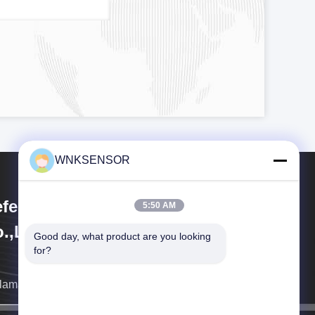
WNKSENSOR
fei WNK Smart Technology
5:50 AM
.,Ltd
Good day, what product are you looking 
for?
llamaremos tan pronto como sea posible.