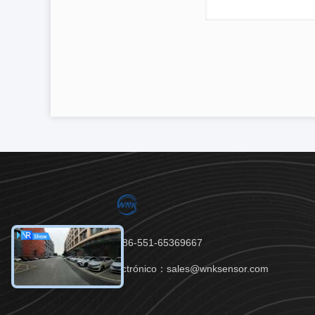
Teléfono：86-551-65369667
Correo electrónico：sales@wnksensor.com