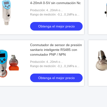
4-20mA 0-5V sin conmutación Nc
Producción: 4...20mA o
0...5V+PNP+MODBUS
Rango de medición: -0,1...0,1MPa a
60MPa
Obtenga el mejor precio
Conmutador de sensor de presión
sanitario inteligente RS485 con
conmutador PNP / NPN
Producción: 4...20mA o
0...5V+PNP+MODBUS
Rango de medición: -0,1...0,1MPa a
60MPa
Obtenga el mejor precio