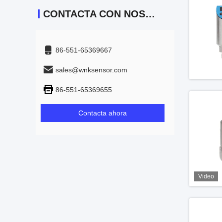
CONTACTA CON NOSOTROS
86-551-65369667
sales@wnksensor.com
86-551-65369655
Contacta ahora
Video