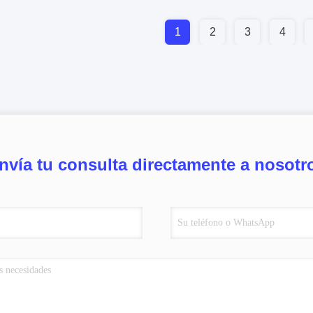
1
2
3
4
nvía tu consulta directamente a nosotr