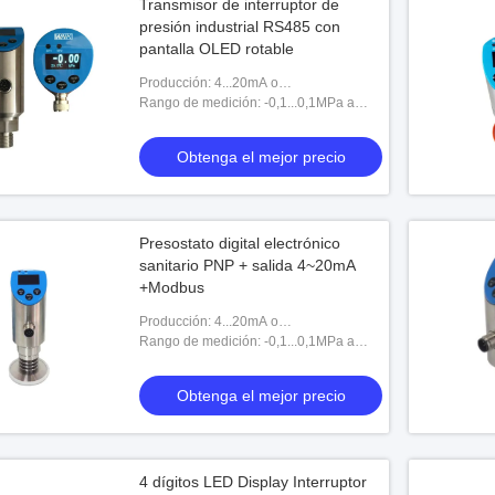
Transmisor de interruptor de
presión industrial RS485 con
pantalla OLED rotable
Producción: 4...20mA o
0...5V+PNP+MODBUS
Rango de medición: -0,1...0,1MPa a
60MPa
Obtenga el mejor precio
Presostato digital electrónico
sanitario PNP + salida 4~20mA
+Modbus
Producción: 4...20mA o
0...5V+PNP+MODBUS
Rango de medición: -0,1...0,1MPa a
600bar
Obtenga el mejor precio
4 dígitos LED Display Interruptor