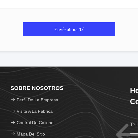
Envíe ahora
SOBRE NOSOTROS
He
Perfil De La Empresa
Co
Visita A La Fábrica
Control De Calidad
Te 
Mapa Del Sitio