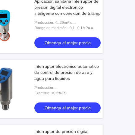
Aplicación sanitaria Interruptor de
presión digital electrónico
inteligente con conexión de trilamp
Producción: 4...20mA o
0...5V+PNP+MODBUS
Rango de medición: -0,1...0,1MPa a
60MPa
Obtenga el mejor precio
Interruptor electrónico automático
de control de presión de aire y
agua para líquidos
Producción:
4...20mA/0...5V+PNP+MODBUS
Exactitud: ≤0.5%FS
Obtenga el mejor precio
Interruptor de presión digital