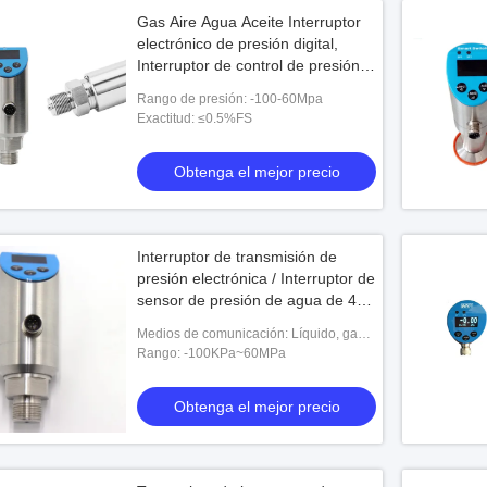
Gas Aire Agua Aceite Interruptor
electrónico de presión digital,
Interruptor de control de presión
0-600 bar
Rango de presión: -100-60Mpa
Exactitud: ≤0.5%FS
Obtenga el mejor precio
Interruptor de transmisión de
presión electrónica / Interruptor de
sensor de presión de agua de 4-
20mA
Medios de comunicación: Líquido, gas y
vapor
Rango: -100KPa~60MPa
Obtenga el mejor precio